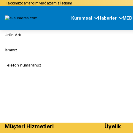
Hakkımızda
Yardım
Mağazamız
İletişim
Kurumsal
Haberler
MED
Ürün Adı
İsminiz
Telefon numaranuz
Müşteri Hizmetleri
Üyelik