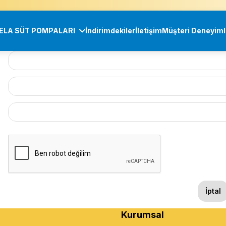
ELA SÜT POMPALARI
İndirimdekiler
İletişim
Müşteri Deneyiml
İptal
Kurumsal